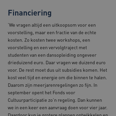
Financiering
‘We vragen altijd een uitkoopsom voor een
ARRAffinity
Sessie
Microsoft
voorstelling, maar een fractie van de echte
Corporation
.www.beteroud.nl
kosten. Zo kosten twee workshops, een
voorstelling en een vervolgtraject met
studenten van een dansopleiding ongeveer
drieduizend euro. Daar vragen we duizend euro
voor. De rest moet dus uit subsidies komen. Het
ga_session_duration
www.beteroud.nl
30 minut
kost veel tijd en energie om die binnen te halen.
Daarom zijn meerjarenregelingen zo fijn. In
september opent het Fonds voor
Cultuurparticipatie zo’n regeling. Dan kunnen
AWSALBCORS
1 week
we in een keer een aanvraag doen voor vier jaar.
Amazon.com Inc.
f765.beteroud.nl
Daardoor kun je grotere plannen ontwikkelen en