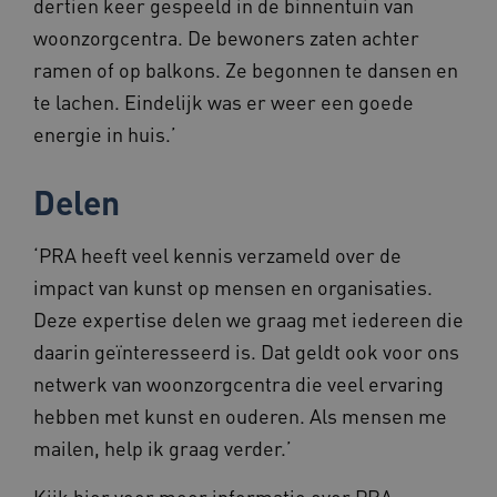
dertien keer gespeeld in de binnentuin van
55 second
woonzorgcentra. De bewoners zaten achter
ramen of op balkons. Ze begonnen te dansen en
te lachen. Eindelijk was er weer een goede
energie in huis.’
ARRAffinitySameSite
Sessie
Microsoft
Delen
Corporation
.www.beteroud.nl
‘PRA heeft veel kennis verzameld over de
impact van kunst op mensen en organisaties.
Deze expertise delen we graag met iedereen die
ASLBSACORS
www.beteroud.nl
Sessie
daarin geïnteresseerd is. Dat geldt ook voor ons
netwerk van woonzorgcentra die veel ervaring
hebben met kunst en ouderen. Als mensen me
mailen, help ik graag verder.’
CookieScriptConsent
1 jaar
CookieScript
Kijk
hier
voor meer informatie over PRA
www.beteroud.nl