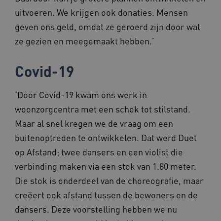
uitvoeren. We krijgen ook donaties. Mensen
geven ons geld, omdat ze geroerd zijn door wat
ze gezien en meegemaakt hebben.’
ASLBSA
www.beteroud.nl
Sessie
Covid-19
‘Door Covid-19 kwam ons werk in
woonzorgcentra met een schok tot stilstand.
Maar al snel kregen we de vraag om een
buitenoptreden te ontwikkelen. Dat werd Duet
__Secure-YNID
.youtube.com
5 maande
weken
op Afstand; twee dansers en een violist die
__cf_bm
29 minut
Cloudflare Inc.
verbinding maken via een stok van 1.80 meter.
57 second
.vimeo.com
Die stok is onderdeel van de choreografie, maar
creëert ook afstand tussen de bewoners en de
dansers. Deze voorstelling hebben we nu
TiPMix
.www.beteroud.nl
59 minut