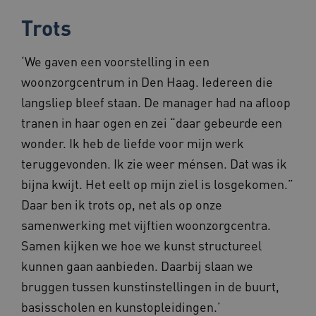
Trots
Google Privacy Policy
‘We gaven een voorstelling in een
__Secure-ROLLOUT_TOKEN
.youtube.com
5 maande
weken
woonzorgcentrum in Den Haag. Iedereen die
x-ms-routing-name
59 minut
Microsoft
langsliep bleef staan. De manager had na afloop
55 second
.www.beteroud.nl
tranen in haar ogen en zei “daar gebeurde een
wonder. Ik heb de liefde voor mijn werk
teruggevonden. Ik zie weer ménsen. Dat was ik
bijna kwijt. Het eelt op mijn ziel is losgekomen.”
UMB_SESSION
www.beteroud.nl
Sessie
Daar ben ik trots op, net als op onze
samenwerking met vijftien woonzorgcentra.
Samen kijken we hoe we kunst structureel
VISITOR_PRIVACY_METADATA
5 maande
YouTube
kunnen gaan aanbieden. Daarbij slaan we
weken
.youtube.com
bruggen tussen kunstinstellingen in de buurt,
basisscholen en kunstopleidingen.’