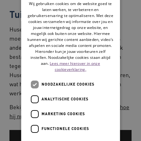
Wij gebruiken cookies om de website goed te
laten werken, te verbeteren en
Tuinieren geeft rust
gebruikerservaring te optimaliseren. Met deze
cookies verzamelen wij informatie over jou en
jouw internetgedrag op onze website, en
Huseyin werkte tijdens zijn carrière met
mogelijk ook buiten onze website. Hiermee
moeilijk opvoedbare kinderen. Elke dag was
kunnen wij gerichte content aanbieden, video’s
afspelen en sociale media content promoten.
anders. Veel vechten en weglopers. Een druk
Hieronder kun je jouw voorkeuren zelf
bestaan, geeft Huseyin aan. Heel anders dan
instellen. Noodzakelijke cookies staan altijd
aan.
Lees meer hierover in onze
tegenwoordig, sinds hij met pensioen is.
cookieverklaring.
Huseyin beweegt en zweet tijdens het tuinieren,
wat hem een gevoel van rust geeft. Maar zijn
NOODZAKELIJKE COOKIES
werkleven vergeten, doet hij niet.
ANALYTISCHE COOKIES
Bekijk de video waarin
Huseyin vertelt over
hoe
MARKETING COOKIES
hij nu in zijn pensioen staat
.
FUNCTIONELE COOKIES