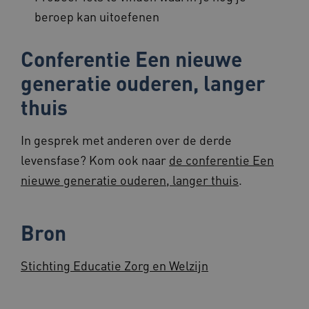
beroep kan uitoefenen
AWSALBCORS
1 week
Amazon.com Inc.
Conferentie Een nieuwe
vilans.blueconic.net
generatie ouderen, langer
thuis
In gesprek met anderen over de derde
Google Privacy Policy
__Secure-ROLLOUT_TOKEN
.youtube.com
5 maande
levensfase? Kom ook naar
de conferentie Een
weken
nieuwe generatie ouderen, langer thuis
.
x-ms-routing-name
59 minut
Microsoft
55 second
.www.beteroud.nl
Bron
Stichting Educatie Zorg en Welzijn
UMB_SESSION
www.beteroud.nl
Sessie