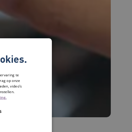
okies.
ervaring te
drag op onze
eden, video’s
nstellen.
ing.
S