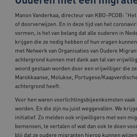
load balancing op de webserver, om ervo
gebruikersverzoeken worden doorgestuurd
elke surfsessie.
Manon Vanderkaa, directeur van KBO-PCOB: “Het
.youtube.com
5 maanden 4
of doorverwijzen. En in deze tijd van het coronavi
weken
vormen, is het van belang dat alle ouderen in Ne
29 minuten
Deze cookie wordt gebruikt om ondersch
Cloudflare Inc.
57 seconden
mensen en bots. Dit is gunstig voor de w
.vimeo.com
krijgen die ze nodig hebben of hun vragen kunn
rapporten te kunnen maken over het geb
met Netwerk van Organisaties van Oudere Migran
.www.beteroud.nl
59 minuten
Dit cookie wordt geassocieerd met diagn
55 seconden
gezondheidsproblemen op de website om
achtergrond kunnen met dank aan tal van vrijwillig
voortdurende stabiliteit en prestaties. He
om eventuele problemen actief te identifi
woord gestaan worden door een vrijwilliger die zel
Sessie
Bij het gebruik van Microsoft Azure als h
Microsoft
Marokkaanse, Molukse, Portugese/Kaapverdische
inschakelen van load balancing, zorgt de
Corporation
verzoeken van één bezoekersbrowsersessi
.www.beteroud.nl
achtergrond heeft.
server in het cluster worden afgehandeld
www.beteroud.nl
Sessie
Deze cookie is waarschijnlijk geassocieer
Voor hen waren voorlichtingsbijeenkomsten vaak
van de lading om ervoor te zorgen dat b
worden doorgestuurd naar dezelfde server
worden. En die zijn nu juist weggevallen. We krijg
1 jaar
Deze cookie wordt gebruikt door de Cook
CookieScript
initiatief. Zo melden ook vrijwilligers met een mi
de cookievoorkeuren van bezoekers te o
www.beteroud.nl
banner van Cookie-Script.com is noodzake
bemensen, te vertalen of wat dan ook te doen voo
blij dat ze oudere migranten hierop kunnen wijzen.