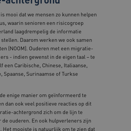
or te zorgen dat
 naar dezelfde server in
 is mooi dat we mensen zo kunnen helpen
rus, waarin senioren een risicogroep
derland laagdrempelig de informatie
eid te maken tussen
ebsite, om geldige
en stellen. Daarom werken we ook samen
ruik van hun website.
ten (NOOM). Ouderen met een migratie-
ostiek en
 te zorgen voor
ers - indien gewenst in de eigen taal – te
t volgt gebruikerssessies
ceren en op te lossen.
f een Caribische, Chinese, Italiaanse,
ostingplatform en het
, Spaanse, Surinaamse of Turkse
ze cookie ervoor dat
e altijd door dezelfde
.
d met het uitbalanceren
 de enige manier om geïnformeerd te
ezoekerspagina verzoeken
 in elke surfsessie.
en dan ook veel positieve reacties op dit
ie-Script.com-service om
gratie-achtergrond zich om de lijn te
nthouden. De cookie-
lijk om correct te werken.
r de ouderen. En ook hulpverleners zijn
 Het mooiste is natuurlijk om te zien dat