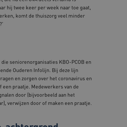
zorgen dat de surfsessie
ar hij twee keer per week naar toe gaat,
lfde server wordt gestuurd
e behouden.
erken, komt de thuiszorg veel minder
ssessies op de website te
?'
rden onthouden tijdens
emming van de gebruiker
de site op te slaan. Het
g van de bezoeker met
 en instellingen, zodat
toekomstige sessies.
en die seniorenorganisaties KBO-PCOB en
s die draaien op het
 gebruikt voor
de Ouderen Infolijn. Bij deze lijn
e verzoeken om
ie naar dezelfde server
ragen en zorgen over het coronavirus en
of een praatje. Medewerkers van de
kerssessie op de website
 de betrokkenheid van
ignalen door (bijvoorbeeld aan het
r), verwijzen door of maken een praatje.
steuning met CORS-use-
 extra
 op duur gebaseerde
S (ALB).
en consistente en
e-achtergrond
ren door het beheer van