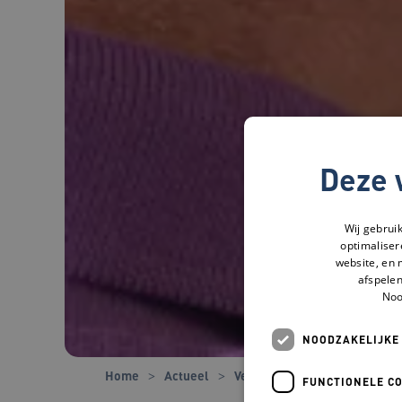
Deze 
Wij gebrui
optimaliser
website, en 
afspelen
Noo
NOODZAKELIJKE
Home
Actueel
Verhalen
De dagopvang is
FUNCTIONELE C