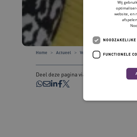
Wij gebrui
optimaliser
website, en 
afspelen
Noo
NOODZAKELIJKE
Home
Actueel
Verhalen
'Door bewustwor
FUNCTIONELE C
Deel deze pagina via:
Nood
Deze functionele en technis
uw privacy.