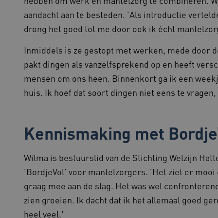
hebben om werk en mantelzorg te combineren. Wi
bezoekerspagina's tijdens elke browsesess
aandacht aan te besteden. 'Als introductie vertelde
worden gerouteerd.
www.beteroud.nl
drong het goed tot me door ook ik écht mantelzor
30 minuten
Deze cookie volgt de duur van een gebrui
om de prestatieanalyse te verbeteren en
gebruikers beter te begrijpen.
Inmiddels is ze gestopt met werken, mede door de 
1 week
Voor voortdurende plakkerigheidsonder
Amazon.com Inc.
cases na de Chromium-update, maken we
f765.beteroud.nl
pakt dingen als vanzelfsprekend op en heeft versc
plakkerigheidscookies voor elk van deze
plakkeringsfuncties genaamd AWSALBCOR
mensen om ons heen. Binnenkort ga ik een weekje
www.beteroud.nl
Sessie
Deze cookie wordt meestal gebruikt om e
huis. Ik hoef dat soort dingen niet eens te vragen
efficiënte gebruikerservaring te garande
load balancing op de webserver, om ervo
gebruikersverzoeken worden doorgestuurd
elke surfsessie.
Kennismaking met Bordje
.youtube.com
5 maanden 4
weken
29 minuten
Deze cookie wordt gebruikt om ondersch
Cloudflare Inc.
Wilma is bestuurslid van de Stichting Welzijn Hat
57 seconden
mensen en bots. Dit is gunstig voor de w
.vimeo.com
rapporten te kunnen maken over het geb
'BordjeVol' voor mantelzorgers. 'Het ziet er mooi 
.www.beteroud.nl
59 minuten
Dit cookie wordt geassocieerd met diagn
graag mee aan de slag. Het was wel confronterend 
55 seconden
gezondheidsproblemen op de website om
voortdurende stabiliteit en prestaties. He
zien groeien. Ik dacht dat ik het allemaal goed ger
om eventuele problemen actief te identifi
heel veel.'
Sessie
Bij het gebruik van Microsoft Azure als h
Microsoft