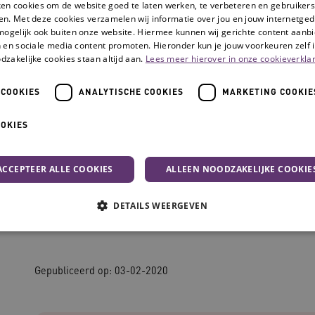
ken cookies om de website goed te laten werken, te verbeteren en gebruikers
en. Met deze cookies verzamelen wij informatie over jou en jouw internetge
mogelijk ook buiten onze website. Hiermee kunnen wij gerichte content aanbi
 en sociale media content promoten. Hieronder kun je jouw voorkeuren zelf i
dzakelijke cookies staan altijd aan.
Lees meer hierover in onze cookieverklar
 COOKIES
ANALYTISCHE COOKIES
MARKETING COOKIE
ding heb ik echt dingen aangepakt'
OOKIES
'Door bewustwordin
ACCEPTEER ALLE COOKIES
ALLEEN NOODZAKELIJKE COOKIE
dingen aangepakt'
DETAILS WEERGEVEN
zakelijke cookies
Analytische cookies
Marketing cookies
Functionele co
Gepubliceerd op:
03-02-2020
che cookies zorgen ervoor dat de website werkt. Deze cookies worden altijd geplaatst