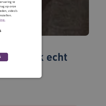
ervaring te
drag op onze
eden, video’s
nstellen.
ing.
S
g heb ik echt
S
okies
 en maken geen inbreuk op