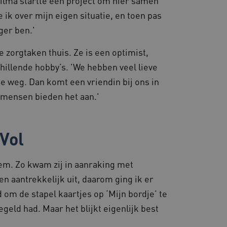
lma startte een project om hier samen
ie naar dezelfde server
 ik over mijn eigen situatie, en toen pas
ger ben.'
kerssessie op de website
 de betrokkenheid van
zorgtaken thuis. Ze is een optimist,
steuning met CORS-use-
 extra
hillende hobby’s. 'We hebben veel lieve
 op duur gebaseerde
S (ALB).
 weg. Dan komt een vriendin bij ons in
en consistente en
, mensen bieden het aan.'
ren door het beheer van
or te zorgen dat
 naar dezelfde server in
Vol
eid te maken tussen
tem. Zo kwam zij in aanraking met
ebsite, om geldige
ruik van hun website.
en aantrekkelijk uit, daarom ging ik er
ostiek en
om de stapel kaartjes op ‘Mijn bordje’ te
 te zorgen voor
t volgt gebruikerssessies
egeld had. Maar het blijkt eigenlijk best
ceren en op te lossen.
ostingplatform en het