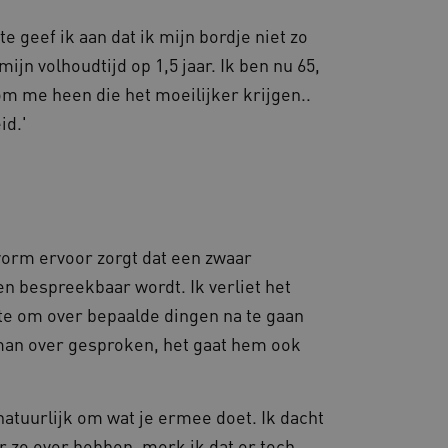
ze cookie ervoor dat
e altijd door dezelfde
geef ik aan dat ik mijn bordje niet zo
.
mijn volhoudtijd op 1,5 jaar. Ik ben nu 65,
d met het uitbalanceren
ezoekerspagina verzoeken
m me heen die het moeilijker krijgen..
 in elke surfsessie.
id.'
ie-Script.com-service om
nthouden. De cookie-
lijk om correct te werken.
ren van de website-
lvorm ervoor zorgt dat een zwaar
 Het kan ook worden
ssiestatus te behouden.
gebruikers omgaan met de
n bespreekbaar wordt. Ik verliet het
onderhouden en ervoor te
wser die de
te om over bepaalde dingen na te gaan
ssiestatus te behouden.
ntie en prestaties.
man over gesproken, het gaat hem ook
gaven van ingesloten
ssiestatus te behouden.
oe te wijzen om de
ssiestatus te behouden.
lopen. Met een zogenaamde
 natuurlijk om wat je ermee doet. Ik dacht
oment de beste
n u niet als individu
cs - wat een belangrijke
r zo over hebben, merk ik dat er toch