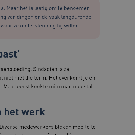
 is. Maar het is lastig om te benoemen
sessies te onderhouden en
erzonden naar de browser
eling van dingen en de vaak langdurende
perationele efficiëntie en
 waar ze ondersteuning bij willen.
steuning met CORS-use-
 extra
 op duur gebaseerde
S (ALB).
past'
zorgen dat de surfsessie
senbloeding. Sindsdien is ze
lfde server wordt gestuurd
e behouden.
l niet met die term. Het overkomt je en
ssessies op de website te
s. Maar eerst kookte mijn man meestal..'
rden onthouden tijdens
emming van de gebruiker
de site op te slaan. Het
p het werk
g van de bezoeker met
 en instellingen, zodat
toekomstige sessies.
. Diverse medewerkers bleken moeite te
s die draaien op het
 gebruikt voor
e verzoeken om