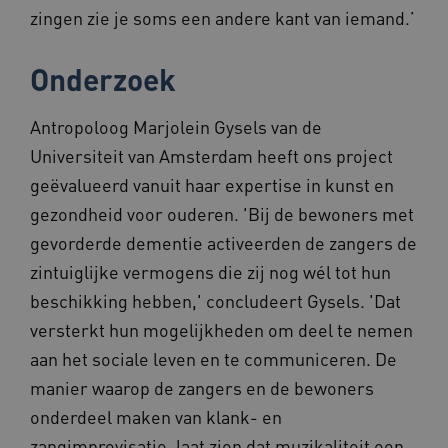
worden altijd geplaatst en maken geen inbreuk
zingen zie je soms een andere kant van iemand.’
op uw privacy.
Naam
Provider
/
Domein
Vervalda
Onderzoek
BCSessionID
vilans.blueconic.net
1 jaar 1
maand
Antropoloog Marjolein Gysels van de
Universiteit van Amsterdam heeft ons project
geëvalueerd vanuit haar expertise in kunst en
gezondheid voor ouderen. 'Bij de bewoners met
AWSALBCORS
1 week
Amazon.com Inc.
vilans.blueconic.net
gevorderde dementie activeerden de zangers de
zintuiglijke vermogens die zij nog wél tot hun
beschikking hebben,' concludeert Gysels. 'Dat
versterkt hun mogelijkheden om deel te nemen
Google Privacy Policy
aan het sociale leven en te communiceren. De
__Secure-ROLLOUT_TOKEN
.youtube.com
5 maande
manier waarop de zangers en de bewoners
weken
onderdeel maken van klank- en
x-ms-routing-name
59 minut
Microsoft
55 second
.www.beteroud.nl
zangimprovisatie, laat zien dat muzikaliteit een