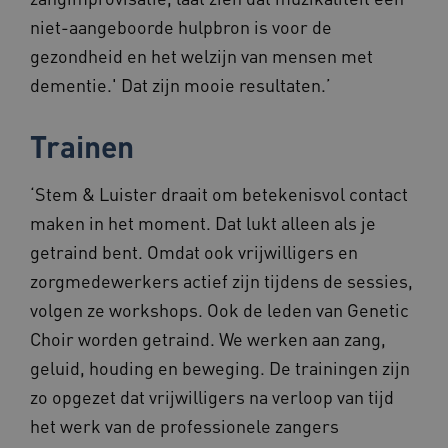
niet-aangeboorde hulpbron is voor de
gezondheid en het welzijn van mensen met
dementie.' Dat zijn mooie resultaten.’
UMB_SESSION
www.beteroud.nl
Sessie
Trainen
‘Stem & Luister draait om betekenisvol contact
VISITOR_PRIVACY_METADATA
5 maande
YouTube
weken
.youtube.com
maken in het moment. Dat lukt alleen als je
getraind bent. Omdat ook vrijwilligers en
zorgmedewerkers actief zijn tijdens de sessies,
volgen ze workshops. Ook de leden van Genetic
Choir worden getraind. We werken aan zang,
geluid, houding en beweging. De trainingen zijn
ARRAffinity
Sessie
zo opgezet dat vrijwilligers na verloop van tijd
Microsoft
Corporation
het werk van de professionele zangers
.www.beteroud.nl