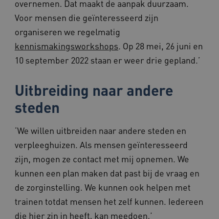
overnemen. Dat maakt de aanpak duurzaam.
Voor mensen die geïnteresseerd zijn
organiseren we regelmatig
kennismakingsworkshops
. Op 28 mei, 26 juni en
ga_session_duration
www.beteroud.nl
30 minut
10 september 2022 staan er weer drie gepland.’
Uitbreiding naar andere
steden
AWSALBCORS
1 week
Amazon.com Inc.
f765.beteroud.nl
‘We willen uitbreiden naar andere steden en
verpleeghuizen. Als mensen geïnteresseerd
zijn, mogen ze contact met mij opnemen. We
kunnen een plan maken dat past bij de vraag en
de zorginstelling. We kunnen ook helpen met
ASLBSA
www.beteroud.nl
Sessie
trainen totdat mensen het zelf kunnen. Iedereen
die hier zin in heeft, kan meedoen.’