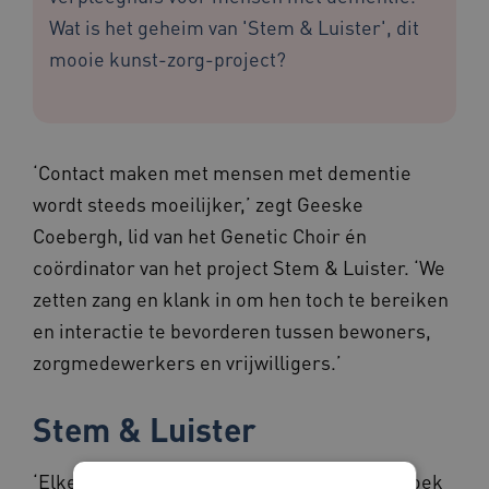
Wat is het geheim van 'Stem & Luister', dit
mooie kunst-zorg-project?
‘Contact maken met mensen met dementie
wordt steeds moeilijker,’ zegt Geeske
Coebergh, lid van het Genetic Choir én
coördinator van het project Stem & Luister. ‘We
zetten zang en klank in om hen toch te bereiken
en interactie te bevorderen tussen bewoners,
zorgmedewerkers en vrijwilligers.’
Stem & Luister
‘Elke week gaan drie tot vijf mensen op bezoek