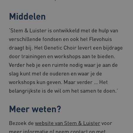
Middelen
‘Stem & Luister is ontwikkeld met de hulp van
__Secure-YNID
.youtube.com
5 maande
verschillende fondsen en ook het Flevohuis
weken
draagt bij. Het Genetic Choir levert een bijdrage
__cf_bm
29 minut
Cloudflare Inc.
57 second
.vimeo.com
door trainingen en workshops aan te bieden.
Verder heb je een ruimte nodig waar je aan de
slag kunt met de ouderen en waar je de
workshops kun geven. Maar verder … Het
TiPMix
.www.beteroud.nl
59 minut
55 second
belangrijkste is de wil om het samen te doen.’
Meer weten?
Bezoek de
website van Stem & Luister
voor
meer informatie of neem contact op met
ARRAffinitySameSite
Sessie
Microsoft