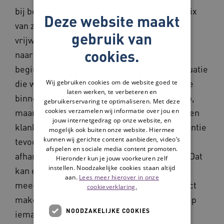
bij bewoners van het Flevohuis. Dit is een mix
Deze website maakt
van zangers van het Genetic Choir en
gebruik van
vrijwilligers die helpen. We gaan heel rustig
cookies.
naar een van de woonkamers. De ene keer
beginnen we met het waarnemen van de situatie
die we aantreffen, de andere keer komen we
Wij gebruiken cookies om de website goed te
laten werken, te verbeteren en
binnen met een zacht lied. We treden niet op,
gebruikerservaring te optimaliseren. Met deze
maar we gaan in op de situatie. Met muziek en
cookies verzamelen wij informatie over jou en
jouw internetgedrag op onze website, en
klank proberen we de mens achter de dementie
mogelijk ook buiten onze website. Hiermee
kunnen wij gerichte content aanbieden, video’s
tevoorschijn te halen. Hoe we dat doen, is
afspelen en sociale media content promoten.
afhankelijk van de mensen en het moment. Dat
Hieronder kun je jouw voorkeuren zelf
instellen. Noodzakelijke cookies staan altijd
kan elke keer anders zijn. Een sessie duurt
aan.
Lees meer hierover in onze
meestal een uurtje. We beginnen met contact
cookieverklaring.
maken, met een gesprek of door een hand op
NOODZAKELIJKE COOKIES
iemands hand te leggen en oogcontact te