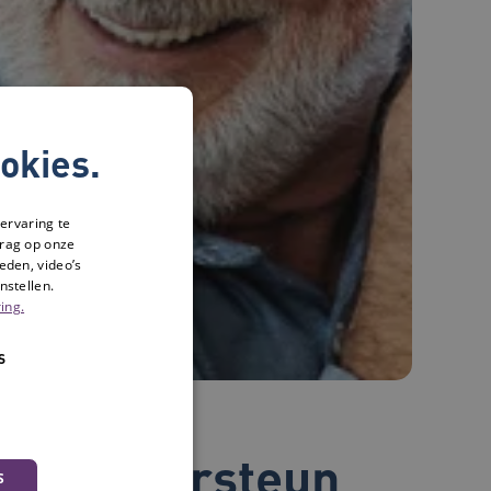
okies.
ervaring te
drag op onze
eden, video’s
nstellen.
ing.
S
m: 'Ondersteun
S