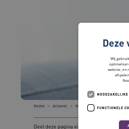
Deze 
Wij gebrui
optimaliser
website, en 
afspelen
Noo
NOODZAKELIJKE
Home
Actueel
Verhalen
Blog Betty Mey
FUNCTIONELE C
Deel deze pagina via: