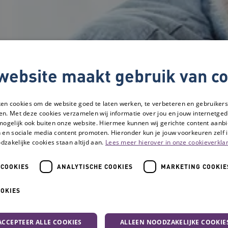
website maakt gebruik van co
ken cookies om de website goed te laten werken, te verbeteren en gebruikers
en. Met deze cookies verzamelen wij informatie over jou en jouw internetge
mogelijk ook buiten onze website. Hiermee kunnen wij gerichte content aanbi
 en sociale media content promoten. Hieronder kun je jouw voorkeuren zelf i
dzakelijke cookies staan altijd aan.
Lees meer hierover in onze cookieverklar
 COOKIES
ANALYTISCHE COOKIES
MARKETING COOKIE
boom: 'Ondersteun kwetsbare ouderen beter'
OOKIES
Blog Betty Meyboo
ACCEPTEER ALLE COOKIES
ALLEEN NOODZAKELIJKE COOKIE